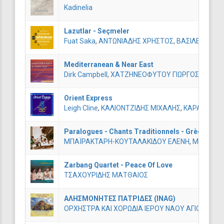
Kadinelia
Lazutlar - Seçmeler
Fuat Saka
,
ΑΝΤΩΝΙΑΔΗΣ ΧΡΗΣΤΟΣ
,
ΒΑΣΙΛΕΙΑΔΗΣ 
Mediterranean & Near East
Dirk Campbell
,
ΧΑΤΖΗΝΕΟΦΥΤΟΥ ΓΙΩΡΓΟΣ
Orient Express
Leigh Cline
,
ΚΑΛΙΟΝΤΖΙΔΗΣ ΜΙΧΑΛΗΣ
,
ΚΑΡΑΜΠΕΛΑ
Paralogues - Chants Traditionnels - Grèce
ΜΠΑΪΡΑΚΤΑΡΗ-ΚΟΥΤΑΛΑΚΙΔΟΥ ΕΛΕΝΗ
,
ΜΠΑΪΡΑΚ
Zarbang Quartet - Peace Of Love
ΤΣΑΧΟΥΡΙΔΗΣ ΜΑΤΘΑΙΟΣ
ΑΛΗΣΜΟΝΗΤΕΣ ΠΑΤΡΙΔΕΣ (INAG)
ΟΡΧΗΣΤΡΑ ΚΑΙ ΧΟΡΩΔΙΑ ΙΕΡΟΥ ΝΑΟΥ ΑΓΙΟΥ ΓΕΩΡ