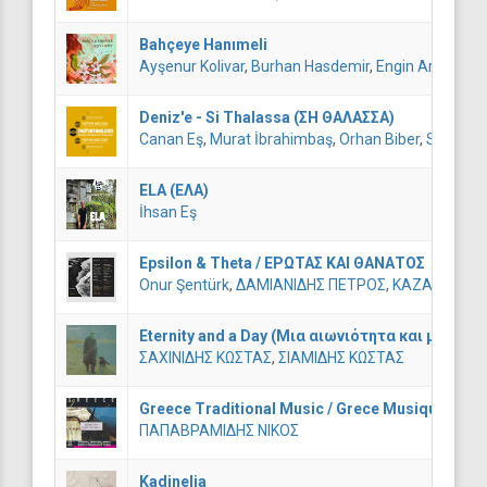
Bahçeye Hanımeli
Ayşenur Kolivar
,
Burhan Hasdemir
,
Engin Arslan
,
Er
Deniz'e - Si Thalassa (ΣΗ ΘΑΛΑΣΣΑ)
Canan Eş
,
Murat İbrahimbaş
,
Orhan Biber
,
Suat Kuş
ELA (ΕΛΑ)
İhsan Eş
Epsilon & Theta / ΕΡΩΤΑΣ ΚΑΙ ΘΑΝΑΤΟΣ
Onur Şentürk
,
ΔΑΜΙΑΝΙΔΗΣ ΠΕΤΡΟΣ
,
ΚΑΖΑΝΤΖΗ Ε
Eternity and a Day (Μια αιωνιότητα και μια ημέ
ΣΑΧΙΝΙΔΗΣ ΚΩΣΤΑΣ
,
ΣΙΑΜΙΔΗΣ ΚΩΣΤΑΣ
Greece Traditional Music / Grece Musique Tradi
ΠΑΠΑΒΡΑΜΙΔΗΣ ΝΙΚΟΣ
Kadinelia