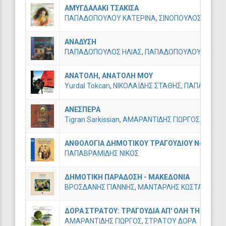
ΑΜΥΓΔΑΛΑΚΙ ΤΣΑΚΙΣΑ
ΠΑΠΑΔΟΠΟΥΛΟΥ ΚΑΤΕΡΙΝΑ
,
ΣΙΝΟΠΟΥΛΟΣ ΣΩΚΡΑ
ΑΝΑΔΥΣΗ
ΠΑΠΑΔΟΠΟΥΛΟΣ ΗΛΙΑΣ
,
ΠΑΠΑΔΟΠΟΥΛΟΥ ΤΟΚΤΖ
ΑΝΑΤΟΛΗ, ΑΝΑΤΟΛΗ ΜΟΥ
Yurdal Tokcan
,
ΝΙΚΟΛΑΪΔΗΣ ΣΤΑΘΗΣ
,
ΠΑΠΑΔΟΠΟΥ
ΑΝΕΣΠΕΡΑ
Tigran Sarkissian
,
ΑΜΑΡΑΝΤΙΔΗΣ ΓΙΩΡΓΟΣ
,
ΒΑΒΑΤ
ΑΝΘΟΛΟΓΙΑ ΔΗΜΟΤΙΚΟΥ ΤΡΑΓΟΥΔΙΟΥ Νο2
ΠΑΠΑΒΡΑΜΙΔΗΣ ΝΙΚΟΣ
ΔΗΜΟΤΙΚΗ ΠΑΡΑΔΟΣΗ - ΜΑΚΕΔΟΝΙΑ
ΒΡΟΣΔΑΝΗΣ ΓΙΑΝΝΗΣ
,
ΜΑΝΤΑΡΛΗΣ ΚΩΣΤΑΣ
,
ΝΤΟ
ΔΟΡΑ ΣΤΡΑΤΟΥ: ΤΡΑΓΟΥΔΙΑ ΑΠ' ΟΛΗ ΤΗΝ ΕΛΛΑ
ΑΜΑΡΑΝΤΙΔΗΣ ΓΙΩΡΓΟΣ
,
ΣΤΡΑΤΟΥ ΔΟΡΑ