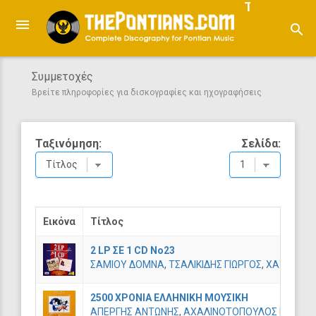
ThePontian
search
Συμμετοχές
Βρείτε πληροφορίες για δισκογραφίες και ηχογραφήσεις
Ταξινόμηση:
Σελίδα:
Εικόνα
Τίτλος
2 LP ΣΕ 1 CD Νο23
ΣΑΜΙΟΥ ΔΟΜΝΑ
,
ΤΣΑΛΙΚΙΔΗΣ ΓΙΩΡΓΟΣ
,
ΧΑΤΖΗΠΑΡ
2500 ΧΡΟΝΙΑ ΕΛΛΗΝΙΚΗ ΜΟΥΣΙΚΗ
ΑΠΕΡΓΗΣ ΑΝΤΩΝΗΣ
,
ΑΧΑΛΙΝΟΤΟΠΟΥΛΟΣ ΜΑΝΟΣ